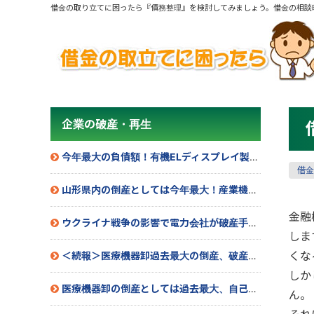
借金の取り立てに困ったら『債務整理』を検討してみましょう。借金の相談
企業の破産・再生
今年最大の負債額！有機ELディスプレイ製造業社が民事再生法を申請へ
借金
山形県内の倒産としては今年最大！産業機械製造会社が民事再生法を申請
金融
ウクライナ戦争の影響で電力会社が破産手続き開始
しま
くな
＜続報＞医療機器卸過去最大の倒産、破産手続き開始
しか
医療機器卸の倒産としては過去最大、自己破産申請へ
ん。