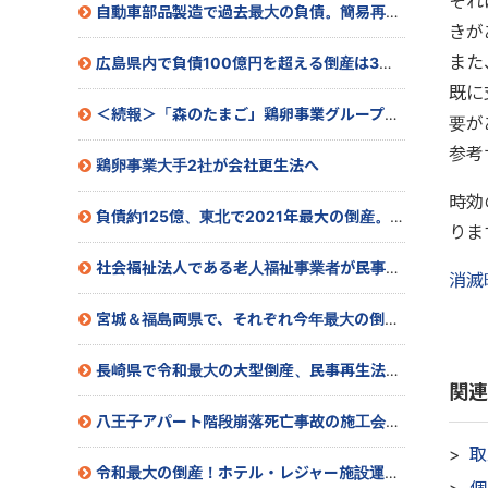
それ
自動車部品製造で過去最大の負債。簡易再生申請へ
きが
また
広島県内で負債100億円を超える倒産は3年10ヵ月ぶり。特別清算へ
既に
＜続報＞「森のたまご」鶏卵事業グループの会社更生手続き開始
要が
参考
鶏卵事業大手2社が会社更生法へ
時効
負債約125億、東北で2021年最大の倒産。民事再生法申請へ
りま
社会福祉法人である老人福祉事業者が民事再生法申請へ
消滅
宮城＆福島両県で、それぞれ今年最大の倒産へ
長崎県で令和最大の大型倒産、民事再生法適用申請へ
関連
八王子アパート階段崩落死亡事故の施工会社が自己破産
取
令和最大の倒産！ホテル・レジャー施設運営会社が特別清算へ