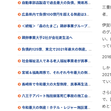
自動車部品製造で過去最大の負債。簡易再生申請へ
三重
者。
広島県内で負債100億円を超える倒産は3年10ヵ月ぶり。特別清算へ
伊賀
＜続報＞「森のたまご」鶏卵事業グループの会社更生手続き開始
のグ
鶏卵事業大手2社が会社更生法へ
い、
って
負債約125億、東北で2021年最大の倒産。民事再生法申請へ
20
社会福祉法人である老人福祉事業者が民事再生法申請へ
しか
宮城＆福島両県で、それぞれ今年最大の倒産へ
20
てい
長崎県で令和最大の大型倒産、民事再生法適用申請へ
さら
八王子アパート階段崩落死亡事故の施工会社が自己破産
で、
めと
令和最大の倒産！ホテル・レジャー施設運営会社が特別清算へ