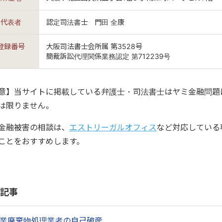
代表者
認定司法書士 門田 全康
登録番号
大阪司法書士会所属 第3528号
簡裁訴訟代理関係業務認定 第712239号
意】当サイトに掲載している弁護士・司法書士はヤミ金融問題
は限りません。
金融被害の相談は、
エストリーガルオフィス
など対応している
ことをおすすめします。
記事
業廃棄物処理業者の自己破産