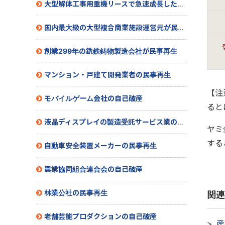
大型解体工事用重機リースで急速成長した会社が民事再生
国内最大級の大型複合商業施設運営元が民事再生
創業299年の銑鉄鋳物製造会社が民事再生
マンション・戸建て開発業者の民事再生
【注
モバイルゲーム会社の自己破産
ると
液晶ディスプレイの製造受託サービス業の特別清算
ヤミ
する
自動車安全装置メーカーの民事再生
農業協同組合連合会の自己破産
林業公社の民事再生
関連
老舗芸能プロダクションの自己破産
産