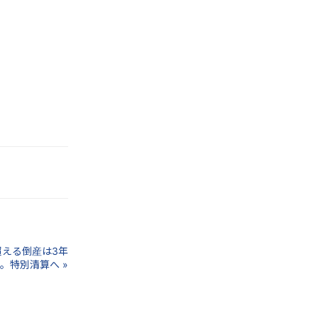
超える倒産は3年
。特別清算へ »