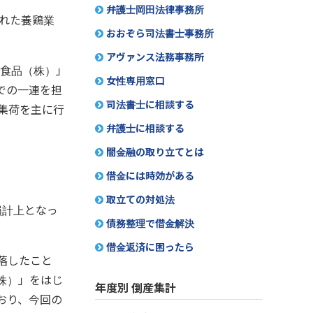
弁護士岡田法律事務所
された養鶏業
おおぞら司法書士事務所
アヴァンス法務事務所
セ食品（株）」
女性専用窓口
での一連を担
司法書士に相談する
集荷を主に行
弁護士に相談する
闇金融の取り立てとは
借金には時効がある
取立ての対処法
損計上となっ
債務整理で借金解決
借金返済に困ったら
落したこと
株）」をはじ
年度別 倒産集計
おり、今回の