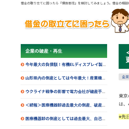
借金の取り立てに困ったら『債務整理』を検討してみましょう。借金の相談
企業の破産・再生
今年最大の負債額！有機ELディスプレイ製造業社が民事再生法を申請へ
企業
山形県内の倒産としては今年最大！産業機械製造会社が民事再生法を申請
ウクライナ戦争の影響で電力会社が破産手続き開始
東京
は、
＜続報＞医療機器卸過去最大の倒産、破産手続き開始
※先
医療機器卸の倒産としては過去最大、自己破産申請へ