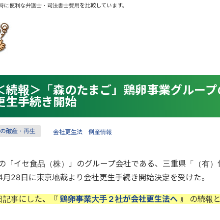
時に便利な弁護士・司法書士費用を比較しています。
＜続報＞「森のたまご」鶏卵事業グループ
更生手続き開始
の破産・再生
会社更生法
倒産情報
の「イセ食品（株）」のグループ会社である、三重県「（有）
4月28日に東京地裁より会社更生手続き開始決定を受けた。
日記事にした
、
『
鶏卵事業大手２社が会社更生法へ
』
の続報