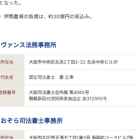
となった。
）伊勢農場の負債は、約30億円の見込み。
アヴァンス法務事務所
所在地
大阪市中央区北浜2丁目2-22 北浜中央ビル3F
代表者
認定司法書士 姜 正幸
登録番号
大阪司法書士会所属 第4065号
簡裁訴訟代理関係業務認定 第312005号
おおぞら司法書士事務所
所在地
大阪市北区西天満五丁目1番3号 南森町パークビル7階