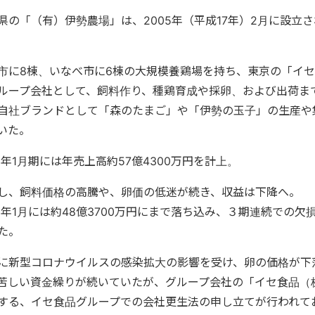
県の「（有）伊勢農場」は、2005年（平成17年）2月に設立
市に8棟、いなべ市に6棟の大規模養鶏場を持ち、東京の「イ
ループ会社として、飼料作り、種鶏育成や採卵、および出荷ま
自社ブランドとして「森のたまご」や「伊勢の玉子」の生産や
いた。
16年1月期には年売上高約57億4300万円を計上。
し、飼料価格の高騰や、卵価の低迷が続き、収益は下降へ。
21年1月には約48億3700万円にまで落ち込み、３期連続での欠
た。
に新型コロナウイルスの感染拡大の影響を受け、卵の価格が下
苦しい資金繰りが続いていたが、グループ会社の「イセ食品（
する、イセ食品グループでの会社更生法の申し立てが行われて